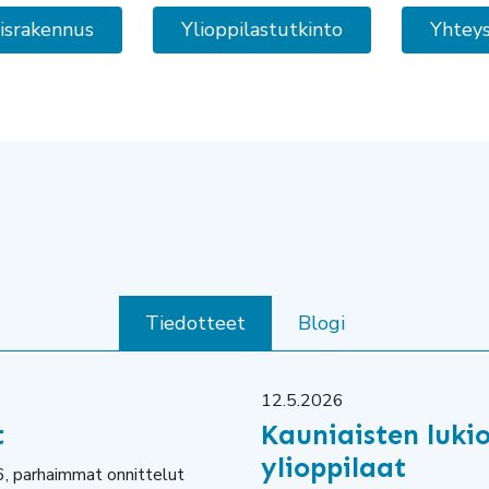
disrakennus
Ylioppilastutkinto
Yhteys
Tiedotteet
Blogi
12.5.2026
t
Kauniaisten luki
ylioppilaat
6, parhaimmat onnittelut