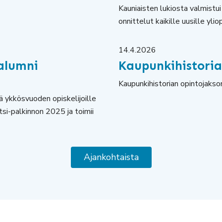
Kauniaisten lukiosta valmist
onnittelut kaikille uusille yliop
14.4.2026
alumni
Kaupunkihistoria
Kaupunkihistorian opintojakson
ä ykkösvuoden opiskelijoille
i-palkinnon 2025 ja toimii
Ajankohtaista