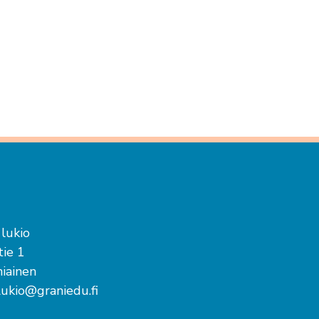
 lukio
ie 1
iainen
lukio@graniedu.fi