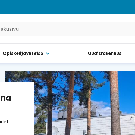
Opiskelijayhteisö
Uudisrakennus
ona
uudet