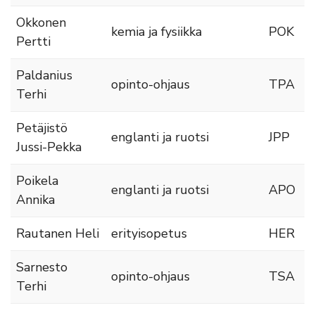
Okkonen
kemia ja fysiikka
POK
Pertti
Paldanius
opinto-ohjaus
TPA
Terhi
Petäjistö
englanti ja ruotsi
JPP
Jussi-Pekka
Poikela
englanti ja ruotsi
APO
Annika
Rautanen Heli
erityisopetus
HER
Sarnesto
opinto-ohjaus
TSA
Terhi