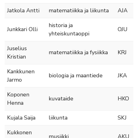
Jatkola Antti
matematiikka ja liikunta
AJA
historia ja
Junkkari Olli
OJU
yhteiskuntaoppi
Juselius
matematiikka ja fysiikka
KRJ
Kristian
Kankkunen
biologia ja maantiede
JKA
Jarmo
Koponen
kuvataide
HKO
Henna
Kujala Saija
liikunta
SKJ
Kukkonen
musiikki
AKU