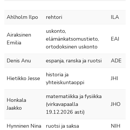
Ahlholm Ilpo
rehtori
ILA
uskonto,
Airaksinen
elämänkatsomustieto,
EAI
Emilia
ortodoksinen uskonto
Denis Anu
espanja, ranska ja ruotsi
ADE
historia ja
Hietikko Jesse
JHI
yhteiskuntaoppi
matematiikka ja fysiikka
Honkala
(virkavapaalla
JHO
Jaakko
19.12.2026 asti)
Hynninen Nina
ruotsi ja saksa
NIH