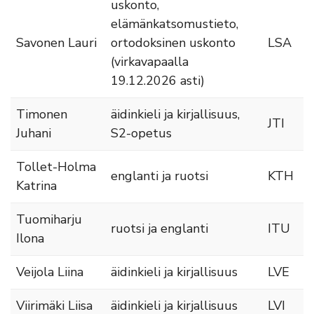
uskonto,
elämänkatsomustieto,
Savonen Lauri
ortodoksinen uskonto
LSA
(virkavapaalla
19.12.2026 asti)
Timonen
äidinkieli ja kirjallisuus,
JTI
Juhani
S2-opetus
Tollet-Holma
englanti ja ruotsi
KTH
Katrina
Tuomiharju
ruotsi ja englanti
ITU
Ilona
Veijola Liina
äidinkieli ja kirjallisuus
LVE
Viirimäki Liisa
äidinkieli ja kirjallisuus
LVI