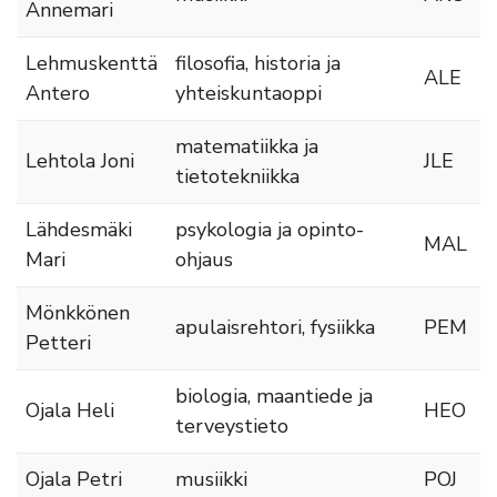
Annemari
Lehmuskenttä
filosofia, historia ja
ALE
Antero
yhteiskuntaoppi
matematiikka ja
Lehtola Joni
JLE
tietotekniikka
Lähdesmäki
psykologia ja opinto-
MAL
Mari
ohjaus
Mönkkönen
apulaisrehtori, fysiikka
PEM
Petteri
biologia, maantiede ja
Ojala Heli
HEO
terveystieto
Ojala Petri
musiikki
POJ