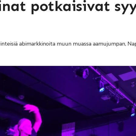
nat potkaisivat sy
perinteisiä abimarkkinoita muun muassa aamujumpan, Na