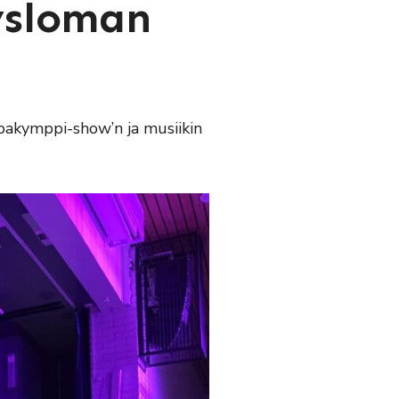
ysloman
pakymppi-show’n ja musiikin