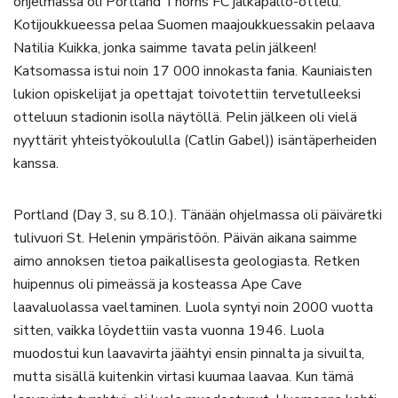
ohjelmassa oli Portland Thorns FC jalkapallo-ottelu.
Kotijoukkueessa pelaa Suomen maajoukkuessakin pelaava
Natilia Kuikka, jonka saimme tavata pelin jälkeen!
Katsomassa istui noin 17 000 innokasta fania. Kauniaisten
lukion opiskelijat ja opettajat toivotettiin tervetulleeksi
otteluun stadionin isolla näytöllä. Pelin jälkeen oli vielä
nyyttärit yhteistyökoululla (Catlin Gabel)) isäntäperheiden
kanssa.
Portland (Day 3, su 8.10.). Tänään ohjelmassa oli päiväretki
tulivuori St. Helenin ympäristöön. Päivän aikana saimme
aimo annoksen tietoa paikallisesta geologiasta. Retken
huipennus oli pimeässä ja kosteassa Ape Cave
laavaluolassa vaeltaminen. Luola syntyi noin 2000 vuotta
sitten, vaikka löydettiin vasta vuonna 1946. Luola
muodostui kun laavavirta jäähtyi ensin pinnalta ja sivuilta,
mutta sisällä kuitenkin virtasi kuumaa laavaa. Kun tämä