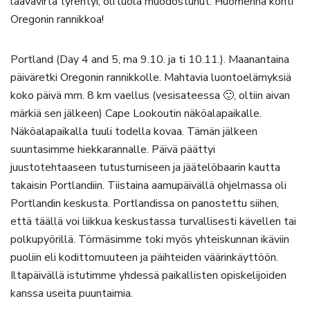
laavavirta tyrehtyi, oli luola muodostunut. Huomenna kohti
Oregonin rannikkoa!
Portland (Day 4 and 5, ma 9.10. ja ti 10.11.). Maanantaina
päiväretki Oregonin rannikkolle. Mahtavia luontoelämyksiä
koko päivä mm. 8 km vaellus (vesisateessa 🙂, oltiin aivan
märkiä sen jälkeen) Cape Lookoutin näköalapaikalle.
Näköalapaikalla tuuli todella kovaa. Tämän jälkeen
suuntasimme hiekkarannalle. Päivä päättyi
juustotehtaaseen tutustumiseen ja jäätelöbaarin kautta
takaisin Portlandiin. Tiistaina aamupäivällä ohjelmassa oli
Portlandin keskusta. Portlandissa on panostettu siihen,
että täällä voi liikkua keskustassa turvallisesti kävellen tai
polkupyörillä. Törmäsimme toki myös yhteiskunnan ikäviin
puoliin eli kodittomuuteen ja päihteiden väärinkäyttöön.
Iltapäivällä istutimme yhdessä paikallisten opiskelijoiden
kanssa useita puuntaimia.