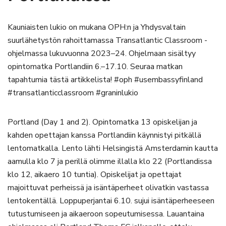
Kauniaisten lukio on mukana OPH:n ja Yhdysvaltain
suurlähetystön rahoittamassa Transatlantic Classroom -
ohjelmassa lukuvuonna 2023–24. Ohjelmaan sisältyy
opintomatka Portlandiin 6.–17.10. Seuraa matkan
tapahtumia tästä artikkelista! #oph #usembassyfinland
#transatlanticclassroom #graninlukio
Portland (Day 1 and 2). Opintomatka 13 opiskelijan ja
kahden opettajan kanssa Portlandiin käynnistyi pitkällä
lentomatkalla. Lento lähti Helsingistä Amsterdamin kautta
aamulla klo 7 ja perillä olimme illalla klo 22 (Portlandissa
klo 12, aikaero 10 tuntia). Opiskelijat ja opettajat
majoittuvat perheissä ja isäntäperheet olivatkin vastassa
lentokentällä. Loppuperjantai 6.10. sujui isäntäperheeseen
tutustumiseen ja aikaeroon sopeutumisessa. Lauantaina