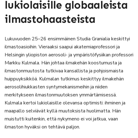
lukiolaisille globaaleista
ilmastohaasteista
Lukuvuoden 25–26 ensimmäinen Studia Granialia keskittyi
ilmastoasioihin. Vieraaksi saapui akatemiaprofessori ja
Helsingin yliopiston aerosoli- ja ympäristöfysiikan professori
Markku Kulmala. Hän johtaa ilmakehän koostumusta ja
ilmastonmuutosta tutkivaa kansallista ja pohjoismaista
huippuyksikköä. Kulmalan tutkimus keskittyy ilmakehän
aerosolihiukkasten syntymekanismeihin ja niiden
merkitykseen ilmastonmuutoksen ymmärtämisessä.
Kulmala kertoi lukiolaisille olevansa optimisti: ihminen ja
maapallo selviävät kyllä muutoksista huolimatta. Hän
muistutti kuitenkin, että nykymeno ei voi jatkua, vaan
ilmaston hyväksi on tehtävä paljon.