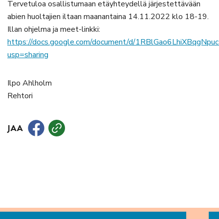
Tervetuloa osallistumaan etäyhteydellä järjestettävään
abien huoltajien iltaan maanantaina 14.11.2022 klo 18-19.
Illan ohjelma ja meet-linkki:
https://docs.google.com/document/d/1RBlGao6LhiXBqgNp
usp=sharing
Ilpo Ahlholm
Rehtori
JAA