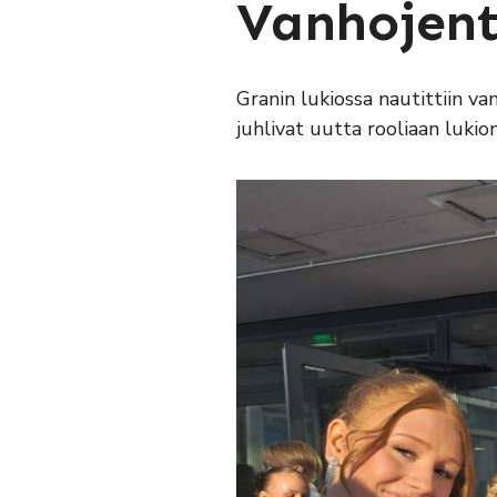
Vanhojenta
Granin lukiossa nautittiin va
juhlivat uutta rooliaan lukio