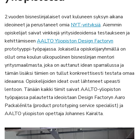
2.vuoden bisneslinjalaiset ovat kuluneen syksyn aikana
ideoineet ja perustaneet omia
NYT-yrityksiä
. Aiemmin
opiskelijat saivat vinkkejä yritysideoidensa testaukseen ja
kehittämiseen
AALTO Yliopiston Design Factoryn
prototyyppi-työpajassa. Jokaisella opiskelijaryhmällä on
ollut oma koulun ulkopuolinen bisneslinjan mentori
yritysmaailmasta, joka on auttanut idean sparrailussa ja
tämän lisäksi tiimien on tullut konkreettisesti testata omaa
ideaansa. Opiskelijoiden ideat ovat lähteneet upeasti
lentoon. Tänään kaikki tiimit saivat AALTO-yliopiston
työpajassa palautetta ideoistaan Design Factoryn Aaro
Packalénilta (product prototyping service specialist) ja
AALTO yliopiston opettaja Johannes Kairalta.