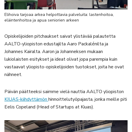
Elihoiva tarjoaa arkea helpottavia palveluita: lastenhoitoa,
eläintenhoitoa ja apua seniorien arkeen
Opiskelijoiden pitchaukset saivat ylistävää palautetta
AALTO-yliopiston edustajilta Aaro Packalénilta ja
Johannes Kairalta. Aaron ja Johanneksen mukaan
lukiolaisten esitykset ja ideat olivat jopa parempia kuin
vastaavat yliopisto-opiskelijoiden tuotokset, joita he ovat
nähneet.
Päivän päätteeksi saimme vielä nauttia AALTO yliopiston
KIUAS-kiihdyttämön
hinnoittelutyöpajasta, jonka meille piti
Eelis Copeland (Head of Startups at Kiuas).